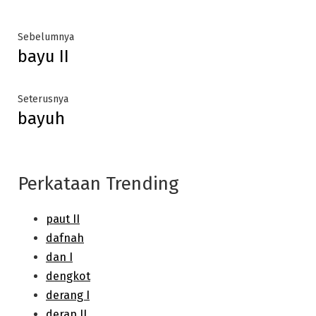
Post
Previous
Sebelumnya
bayu II
post:
navigation
Next
Seterusnya
bayuh
post:
Perkataan Trending