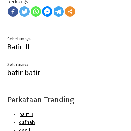
berkongsi
Post
Previous
Sebelumnya
Batin II
post:
navigation
Next
Seterusnya
batir-batir
post:
Perkataan Trending