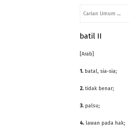
Search
for:
batil II
[Arab]
1.
batal, sia-sia;
2.
tidak benar;
3.
palsu;
4.
lawan pada hak;