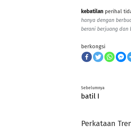
kebatilan
perihal ti
hanya dengan berbua
berani berjuang dan
berkongsi
Post
Previous
Sebelumnya
batil I
navigation
post:
Perkataan Tre