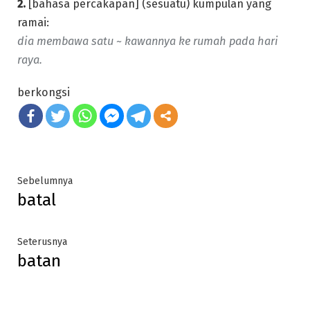
2.
[bahasa percakapan] (sesuatu) kumpulan yang
ramai:
dia membawa satu ~ kawannya ke rumah pada hari
raya.
berkongsi
Post
Previous
Sebelumnya
batal
post:
navigation
Next
Seterusnya
batan
post: