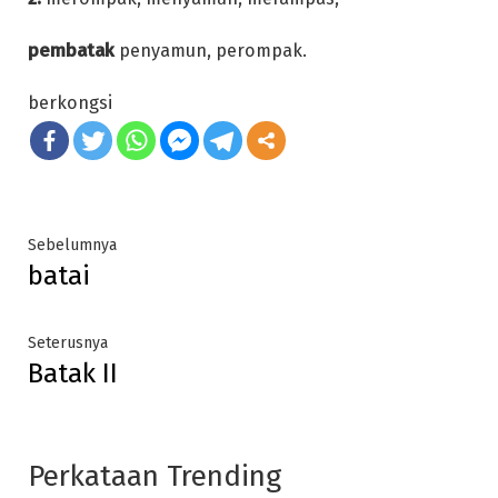
pembatak
penyamun, perompak.
berkongsi
Post
Previous
Sebelumnya
batai
post:
navigation
Next
Seterusnya
Batak II
post:
Perkataan Trending