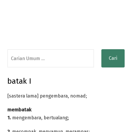
Search
for:
batak I
[sastera lama] pengembara, nomad;
membatak
1.
mengembara, bertualang;
2.
merompak, menyamun, merampas;