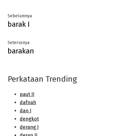
Post
Previous
Sebelumnya
barak I
post:
navigation
Next
Seterusnya
barakan
post:
Perkataan Trending