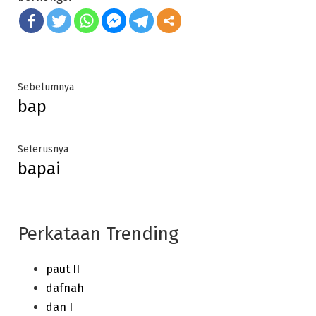
Post
Previous
Sebelumnya
bap
post:
navigation
Next
Seterusnya
bapai
post:
Perkataan Trending