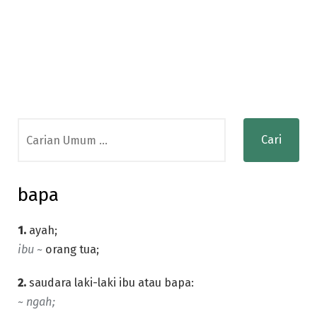
Search
for:
bapa
1.
ayah;
ibu ~
orang tua;
2.
saudara laki-laki ibu atau bapa:
~ ngah;