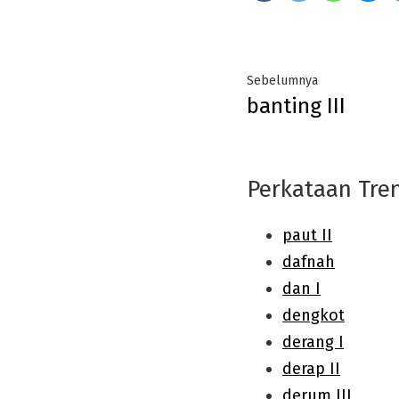
Post
Previous
Sebelumnya
banting III
navigation
post:
Perkataan Tre