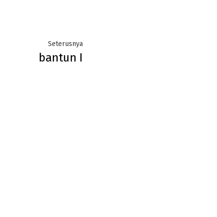
Next
Seterusnya
bantun I
post: