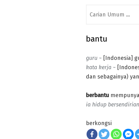
Search
for:
bantu
guru
~
[Indonesia] g
kata kerja ~
[Indones
dan sebagainya) yan
berbantu
mempunyai
ia hidup bersendirian
berkongsi