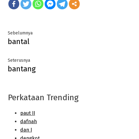
Post
Previous
Sebelumnya
bantal
post:
navigation
Next
Seterusnya
bantang
post:
Perkataan Trending