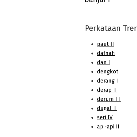
navigation
Perkataan Tre