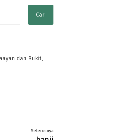
aayan dan Bukit,
Next
Seterusnya
banji
post: