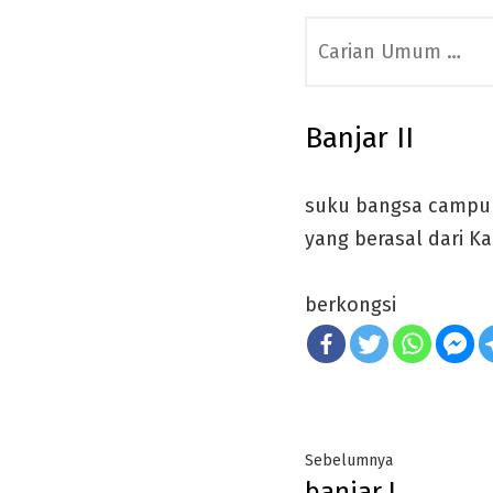
Search
for:
Banjar II
suku bangsa campura
yang berasal dari K
berkongsi
Post
Previous
Sebelumnya
banjar I
post: