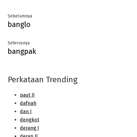
Post
Previous
Sebelumnya
banglo
post:
navigation
Next
Seterusnya
bangpak
post:
Perkataan Trending