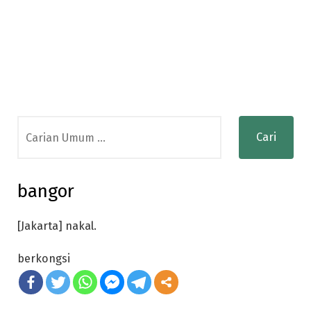
Search
for:
bangor
[Jakarta] nakal.
berkongsi