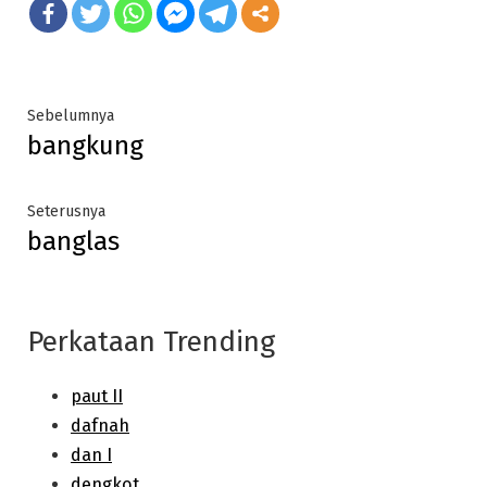
Post
Previous
Sebelumnya
bangkung
post:
navigation
Next
Seterusnya
banglas
post:
Perkataan Trending