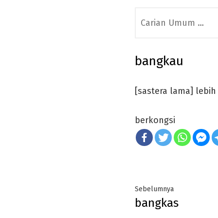
Search
for:
bangkau
[sastera lama] lebi
berkongsi
Post
Previous
Sebelumnya
bangkas
navigation
post: