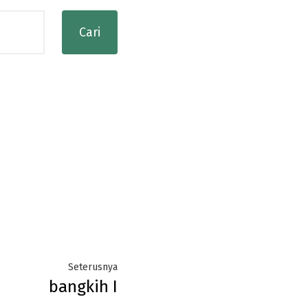
Next
Seterusnya
bangkih I
post: