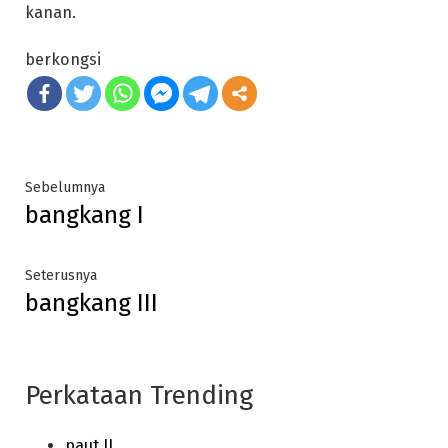
kanan.
berkongsi
Post
Previous
Sebelumnya
bangkang I
post:
navigation
Next
Seterusnya
bangkang III
post:
Perkataan Trending