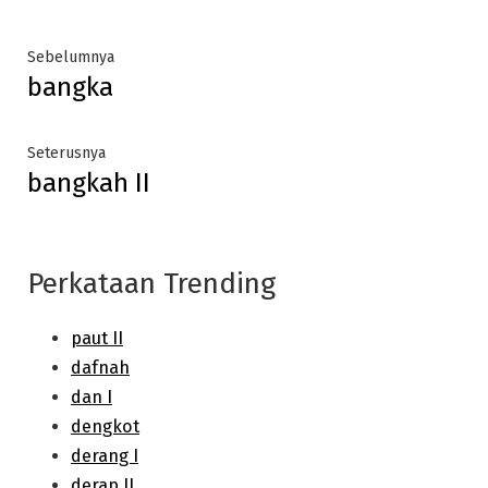
Post
Previous
Sebelumnya
bangka
post:
navigation
Next
Seterusnya
bangkah II
post:
Perkataan Trending