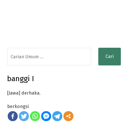
Search
for:
banggi I
[Jawa] derhaka.
berkongsi