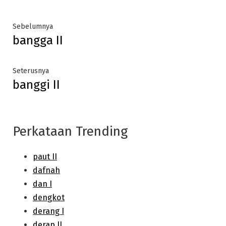
Post
Previous
Sebelumnya
bangga II
post:
navigation
Next
Seterusnya
banggi II
post:
Perkataan Trending