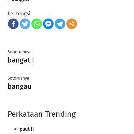
berkongsi
Post
Previous
Sebelumnya
bangat I
post:
navigation
Next
Seterusnya
bangau
post:
Perkataan Trending