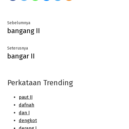
Post
Previous
Sebelumnya
bangang II
post:
navigation
Next
Seterusnya
bangar II
post:
Perkataan Trending