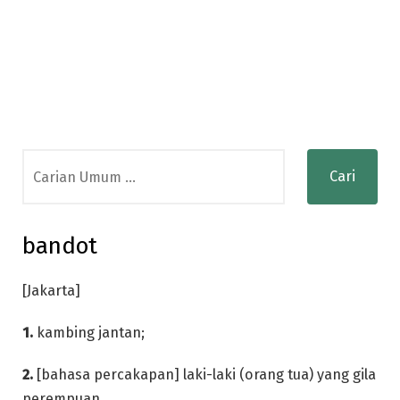
Search
for:
bandot
[Jakarta]
1.
kambing jantan;
2.
[bahasa percakapan] laki-laki (orang tua) yang gila
perempuan.