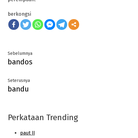
berkongsi
Post
Previous
Sebelumnya
bandos
post:
navigation
Next
Seterusnya
bandu
post:
Perkataan Trending