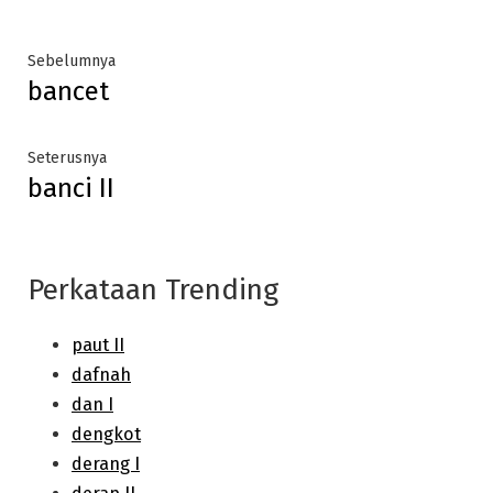
Post
Previous
Sebelumnya
bancet
post:
navigation
Next
Seterusnya
banci II
post:
Perkataan Trending