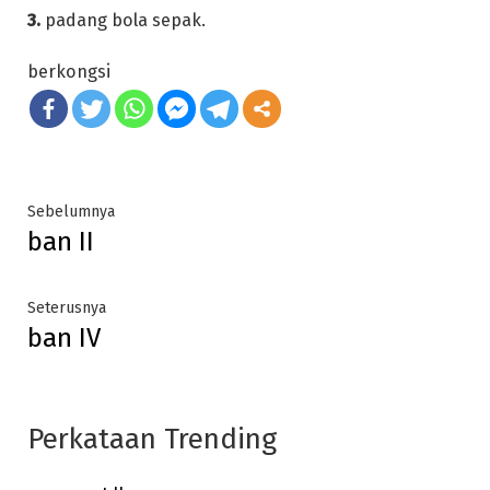
3.
padang bola sepak.
berkongsi
Post
Previous
Sebelumnya
ban II
post:
navigation
Next
Seterusnya
ban IV
post:
Perkataan Trending