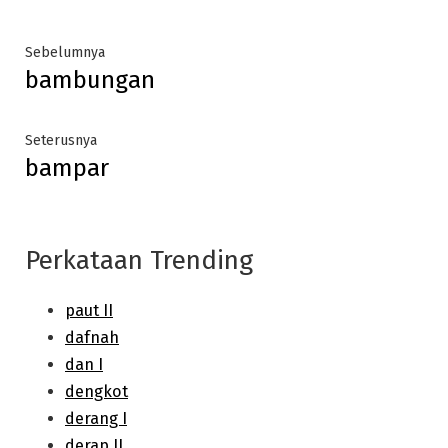
Post
Previous
Sebelumnya
bambungan
post:
navigation
Next
Seterusnya
bampar
post:
Perkataan Trending