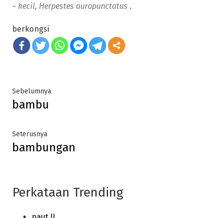
~ kecil, Herpestes auropunctatus
.
berkongsi
Post
Previous
Sebelumnya
bambu
post:
navigation
Next
Seterusnya
bambungan
post:
Perkataan Trending