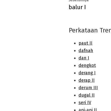
Sebelumnya
balur I
navigation
post:
Perkataan Tre