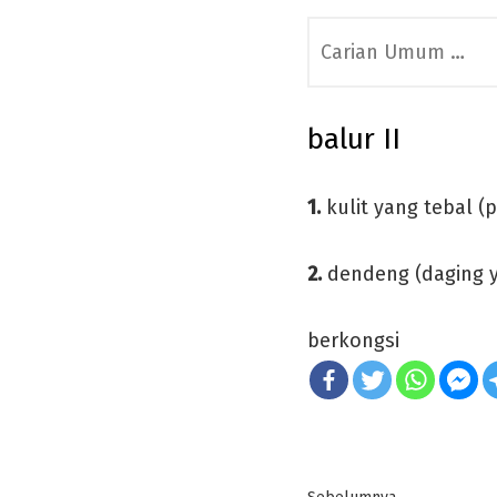
Search
for:
balur II
1.
kulit yang tebal (
2.
dendeng (daging y
berkongsi
Post
Previous