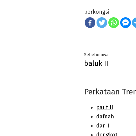
berkongsi
Post
Previous
Sebelumnya
baluk II
navigation
post:
Perkataan Tre