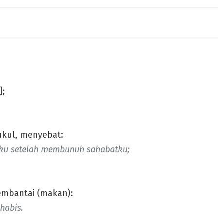
];
kul, menyebat:
aku setelah membunuh sahabatku;
embantai (makan):
 habis.