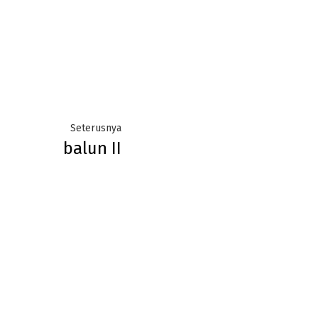
Next
Seterusnya
balun II
post: