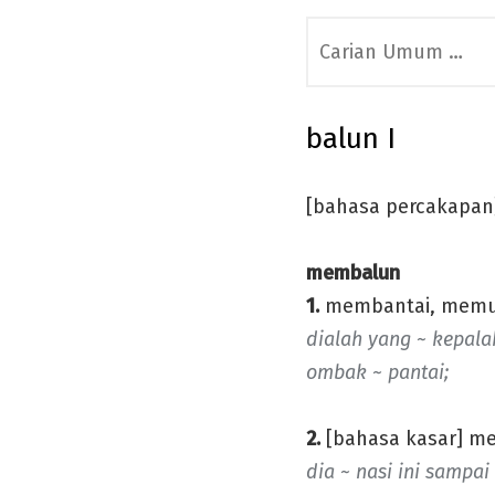
Search
for:
balun I
[bahasa percakapan
membalun
1.
membantai, memu
dialah yang ~ kepal
ombak ~ pantai;
2.
[bahasa kasar] m
dia ~ nasi ini sampai