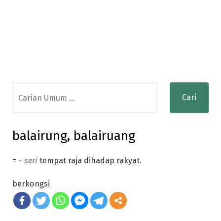
Search
for:
balairung, balairuang
=
~ seri
tempat raja dihadap rakyat.
berkongsi