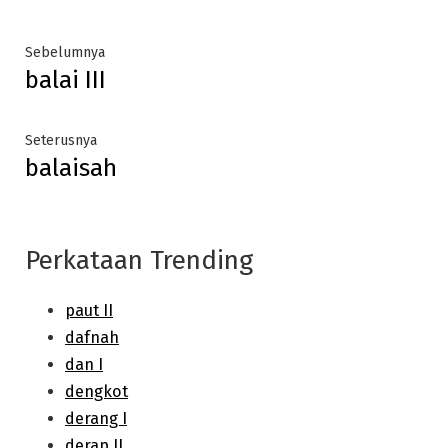
Post
Previous
Sebelumnya
balai III
post:
navigation
Next
Seterusnya
balaisah
post:
Perkataan Trending