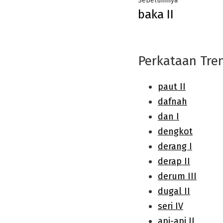
Sebelumnya
baka II
navigation
post:
Perkataan Tre