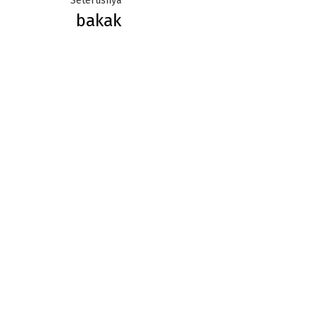
Seterusnya
bakak
post: