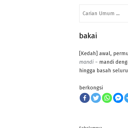
Search
for:
bakai
[Kedah] awal, permu
mandi ~
mandi denga
hingga basah selur
berkongsi
Post
Previous