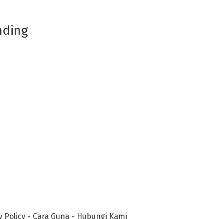
nding
y Policy
-
Cara Guna
-
Hubungi Kami