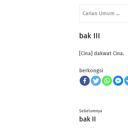
Search
for:
bak III
[Cina] dakwat Cina.
berkongsi
Post
Previous
Sebelumnya
bak II
navigation
post: