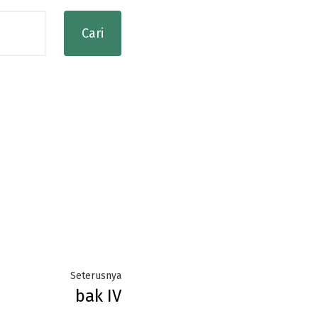
Next
Seterusnya
bak IV
post: