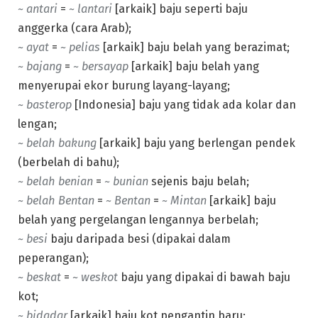
~ antari
=
~ lantari
[arkaik] baju seperti baju
anggerka (cara Arab);
~ ayat
=
~ pelias
[arkaik] baju belah yang berazimat;
~ bajang
=
~ bersayap
[arkaik] baju belah yang
menyerupai ekor burung layang-layang;
~ basterop
[Indonesia] baju yang tidak ada kolar dan
lengan;
~ belah bakung
[arkaik] baju yang berlengan pendek
(berbelah di bahu);
~
belah benian
=
~ bunian
sejenis baju belah;
~ belah Bentan
=
~ Bentan
=
~ Mintan
[arkaik] baju
belah yang pergelangan lengannya berbelah;
~ besi
baju daripada besi (dipakai dalam
peperangan);
~ beskat
=
~ weskot
baju yang dipakai di bawah baju
kot;
~ bidadar
[arkaik] baju kot pengantin baru;