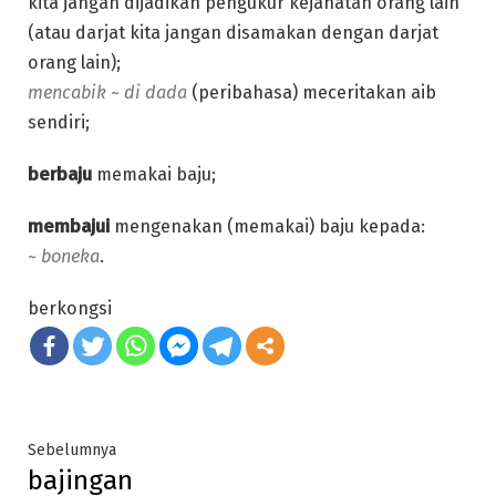
kita jangan dijadikan pengukur kejahatan orang lain
(atau darjat kita jangan disamakan dengan darjat
orang lain);
mencabik ~ di dada
(peribahasa) meceritakan aib
sendiri;
berbaju
memakai baju;
membajui
mengenakan (memakai) baju kepada:
~ boneka
.
berkongsi
Post
Previous
Sebelumnya
bajingan
post:
navigation