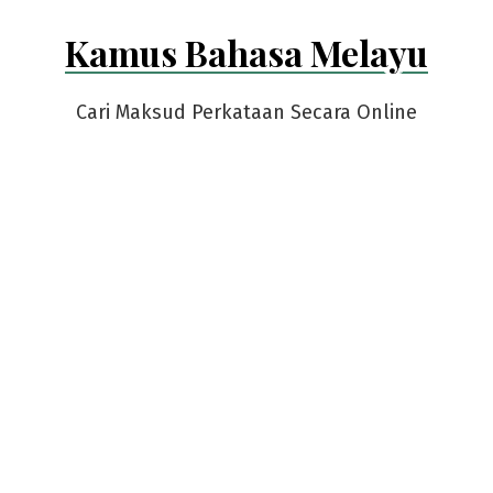
Skip
Kamus Bahasa Melayu
to
content
Cari Maksud Perkataan Secara Online