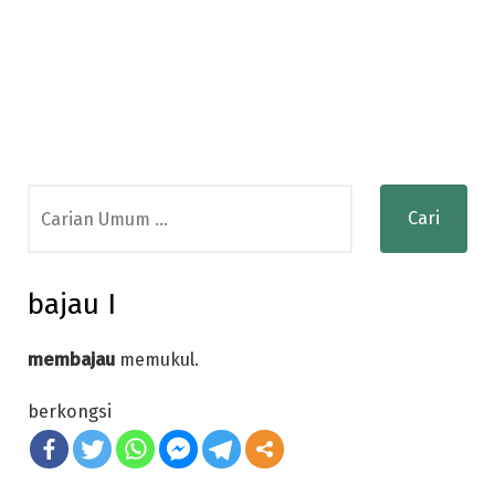
Search
for:
bajau I
membajau
memukul.
berkongsi