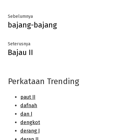
Post
Previous
Sebelumnya
bajang-bajang
post:
navigation
Next
Seterusnya
Bajau II
post:
Perkataan Trending