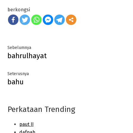
berkongsi
Post
Previous
Sebelumnya
bahrulhayat
post:
navigation
Next
Seterusnya
bahu
post:
Perkataan Trending