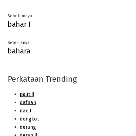
Post
Previous
Sebelumnya
bahar I
post:
navigation
Next
Seterusnya
bahara
post:
Perkataan Trending