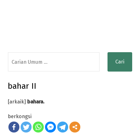
Search
for:
bahar II
[arkaik]
bahara.
berkongsi