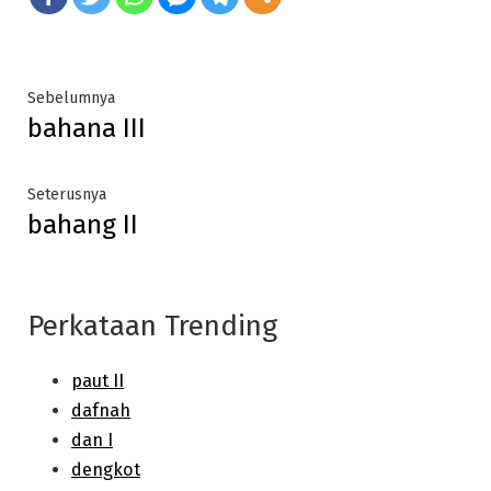
Post
Previous
Sebelumnya
bahana III
post:
navigation
Next
Seterusnya
bahang II
post:
Perkataan Trending