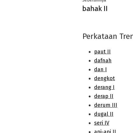
Sebelumnya
bahak II
navigation
post:
Perkataan Tre