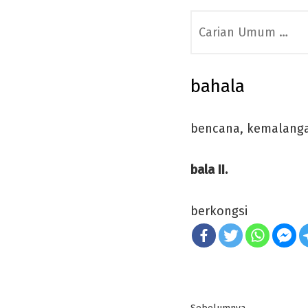
Search
for:
bahala
bencana, kemalang
bala II.
berkongsi
Post
Previous