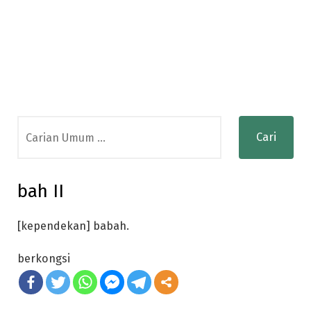
Search
for:
bah II
[kependekan] babah.
berkongsi