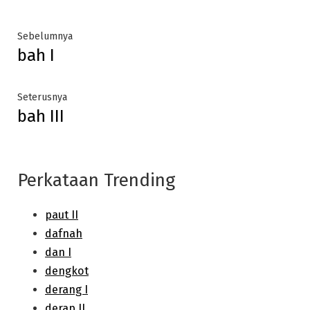
Post
Previous
Sebelumnya
bah I
post:
navigation
Next
Seterusnya
bah III
post:
Perkataan Trending