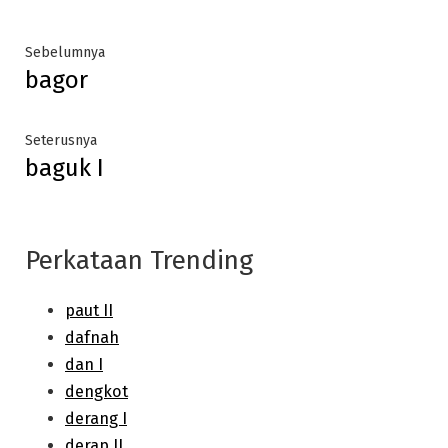
Post
Previous
Sebelumnya
bagor
post:
navigation
Next
Seterusnya
baguk I
post:
Perkataan Trending