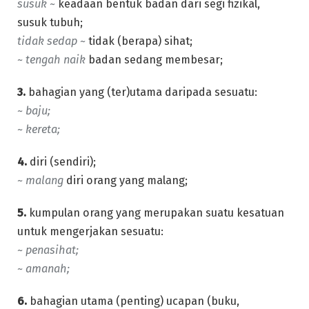
susuk ~
keadaan bentuk badan dari segi fizikal,
susuk tubuh;
tidak sedap ~
tidak (berapa) sihat;
~ tengah naik
badan sedang membesar;
3.
bahagian yang (ter)utama daripada sesuatu:
~ baju;
~ kereta;
4.
diri (sendiri);
~ malang
diri orang yang malang;
5.
kumpulan orang yang merupakan suatu kesatuan
untuk mengerjakan sesuatu:
~ penasihat;
~ amanah;
6.
bahagian utama (penting) ucapan (buku,