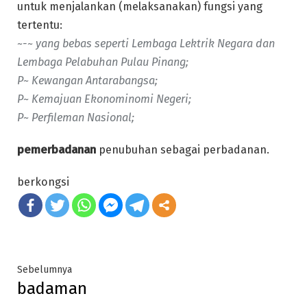
untuk menjalankan (melaksanakan) fungsi yang
tertentu:
~-~ yang bebas seperti Lembaga Lektrik Negara dan
Lembaga Pelabuhan Pulau Pinang;
P~ Kewangan Antarabangsa;
P~ Kemajuan Ekonominomi Negeri;
P~ Perfileman Nasional;
pemerbadanan
penubuhan sebagai perbadanan.
berkongsi
Post
Previous
Sebelumnya
badaman
post:
navigation