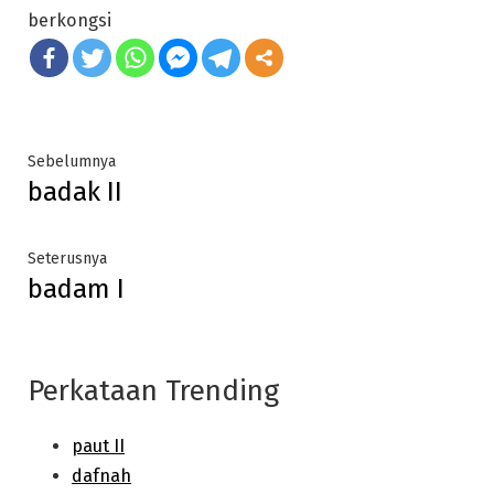
berkongsi
Post
Previous
Sebelumnya
badak II
post:
navigation
Next
Seterusnya
badam I
post:
Perkataan Trending