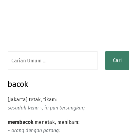
Search
for:
bacok
[Jakarta] tetak, tikam:
sesudah kena ~, ia pun tersungkur;
membacok
menetak, menikam:
~ orang dengan parang;