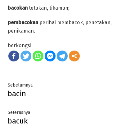
bacokan
tetakan, tikaman;
pembacokan
perihal membacok, penetakan,
penikaman.
berkongsi
Post
Previous
Sebelumnya
bacin
post:
navigation
Next
Seterusnya
bacuk
post: