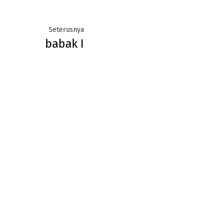
Next
Seterusnya
babak I
post: