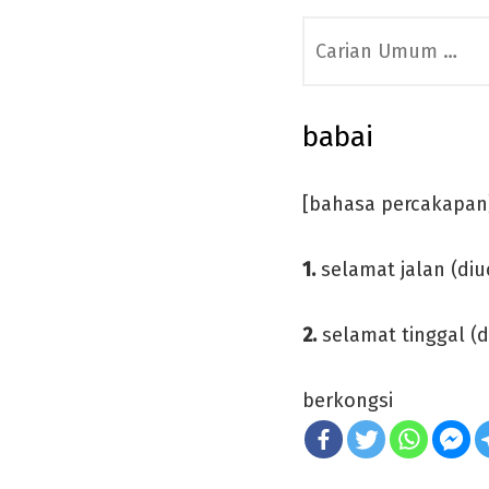
Search
for:
babai
[bahasa percakapan
1.
selamat jalan (di
2.
selamat tinggal (d
berkongsi