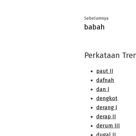
Post
Previous
Sebelumnya
babah
navigation
post:
Perkataan Tre