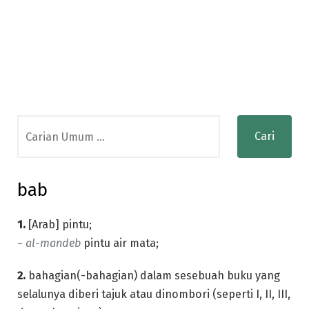
Search
for:
bab
1.
[Arab] pintu;
~ al-mandeb
pintu air mata;
2.
bahagian(-bahagian) dalam sesebuah buku yang
selalunya diberi tajuk atau dinombori (seperti I, II, III,