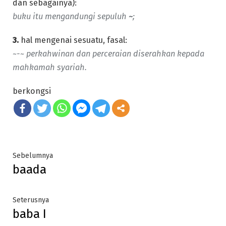
dan sebagainya):
buku itu mengandungi sepuluh
~
;
3.
hal mengenai sesuatu, fasal:
~-~ perkahwinan dan perceraian diserahkan kepada
mahkamah syariah.
berkongsi
Post
Previous
Sebelumnya
baada
post:
navigation
Next
Seterusnya
baba I
post: