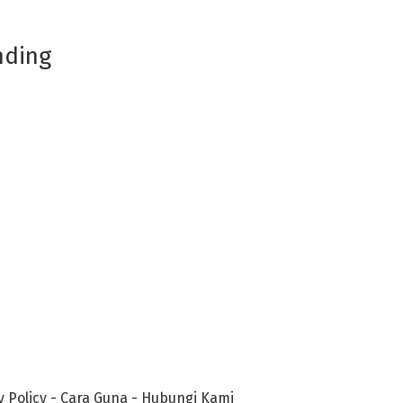
nding
y Policy
-
Cara Guna
-
Hubungi Kami