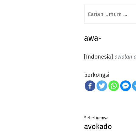
Search
for:
awa-
[Indonesia]
awalan a
berkongsi
Post
Previous
Sebelumnya
avokado
navigation
post: