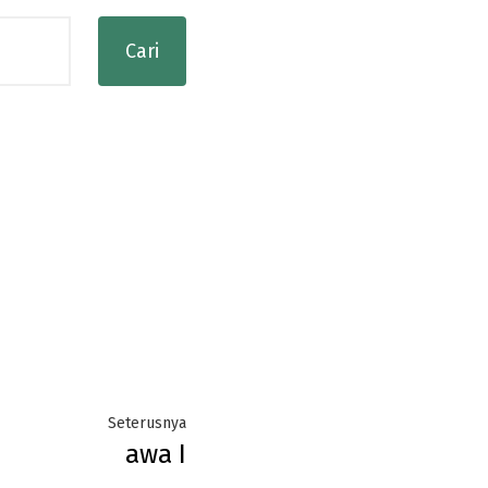
Next
Seterusnya
awa I
post: