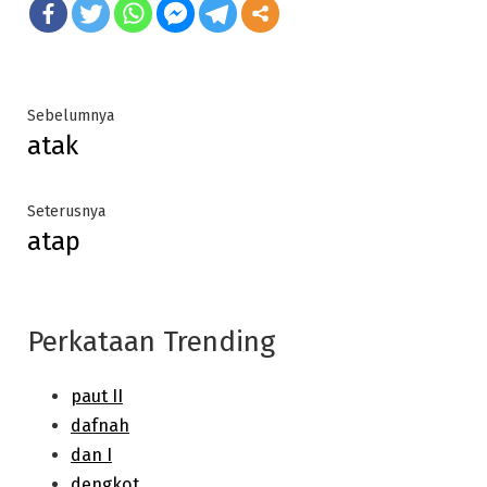
Post
Previous
Sebelumnya
atak
post:
navigation
Next
Seterusnya
atap
post:
Perkataan Trending