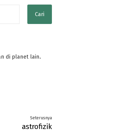
di planet lain.
Next
Seterusnya
astrofizik
post: