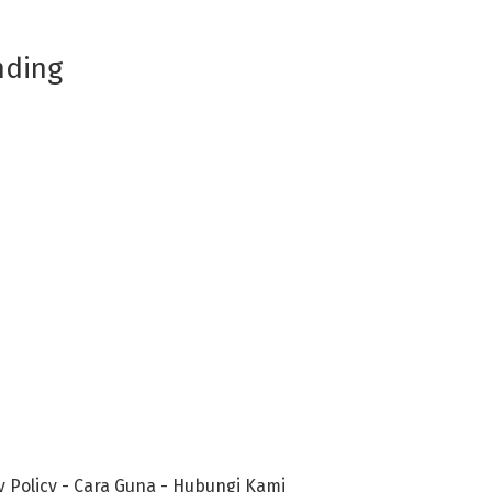
nding
y Policy
-
Cara Guna
-
Hubungi Kami