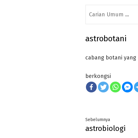
Search
for:
astrobotani
cabang botani yang
berkongsi
Post
Previous
Sebelumnya
astrobiologi
navigation
post: