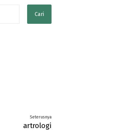
Next
Seterusnya
artrologi
post: