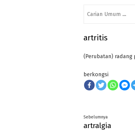
Search
for:
artritis
(Perubatan) radang p
berkongsi
Post
Previous
Sebelumnya
artralgia
navigation
post: