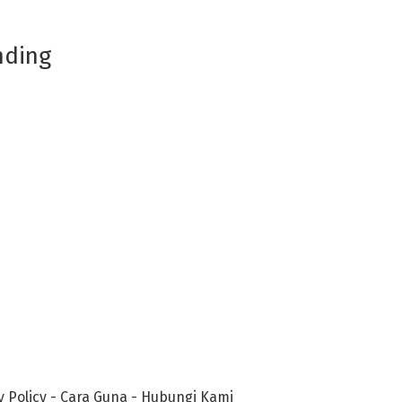
nding
y Policy
-
Cara Guna
-
Hubungi Kami