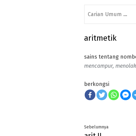
Search
for:
aritmetik
sains tentang nombo
mencampur, menolak
berkongsi
Post
Previous
Sebelumnya
arit II
post: