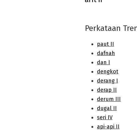
navigation
Perkataan Tre