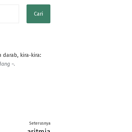
darab, kira-kira:
ang ~.
Next
Seterusnya
aritmia
post: