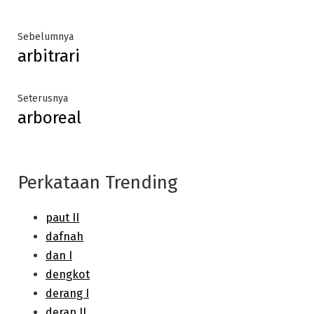
Post
Previous
Sebelumnya
arbitrari
post:
navigation
Next
Seterusnya
arboreal
post:
Perkataan Trending