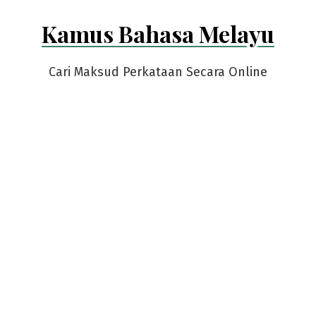
Skip
Kamus Bahasa Melayu
to
content
Cari Maksud Perkataan Secara Online