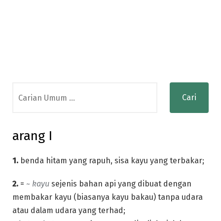
Search
for:
arang I
1.
benda hitam yang rapuh, sisa kayu yang terbakar;
2.
=
~ kayu
sejenis bahan api yang dibuat dengan
membakar kayu (biasanya kayu bakau) tanpa udara
atau dalam udara yang terhad;