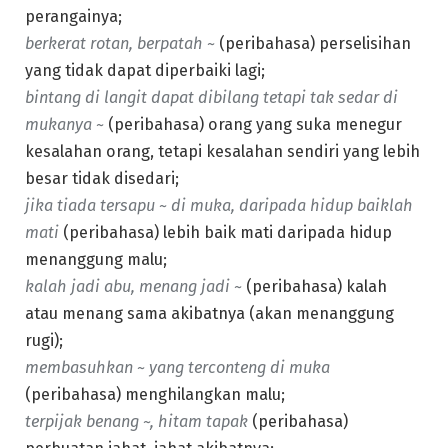
perangainya;
berkerat rotan, berpatah ~
(peribahasa) perselisihan
yang tidak dapat diperbaiki lagi;
bintang di langit dapat dibilang tetapi tak sedar di
mukanya ~
(peribahasa) orang yang suka menegur
kesalahan orang, tetapi kesalahan sendiri yang lebih
besar tidak disedari;
jika tiada tersapu ~ di muka, daripada hidup baiklah
mati
(peribahasa) lebih baik mati daripada hidup
menanggung malu;
kalah jadi abu, menang jadi ~
(peribahasa) kalah
atau menang sama akibatnya (akan menanggung
rugi);
membasuhkan ~ yang terconteng di muka
(peribahasa) menghilangkan malu;
terpijak benang ~, hitam tapak
(peribahasa)