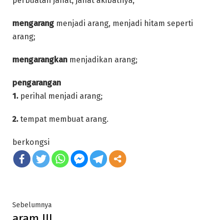
perbuatan jahat, jahat akibatnya;
mengarang
menjadi arang, menjadi hitam seperti
arang;
mengarangkan
menjadikan arang;
pengarangan
1.
perihal menjadi arang;
2.
tempat membuat arang.
berkongsi
Post
Previous
Sebelumnya
aram III
post: