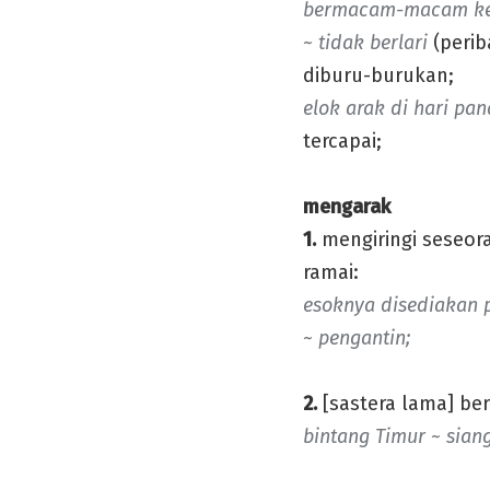
bermacam-macam ken
~ tidak berlari
(perib
diburu-burukan;
elok arak di hari pa
tercapai;
mengarak
1.
mengiringi seseor
ramai:
esoknya disediakan 
~ pengantin;
2.
[sastera lama] ber
bintang Timur ~ siang