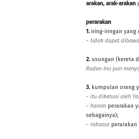
arakan, arak-arakan
p
perarakan
1.
iring-iringan yang
~ tidak dapat dibawa
2.
usungan (kereta d
Raden Inu pun menyam
3.
kumpulan orang y
~ itu diketuai oleh Y
~ haram
perarakan y
sebagainya);
~ raksasa
perarakan 