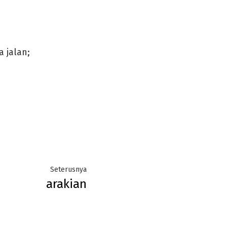
 jalan;
Next
Seterusnya
arakian
post: