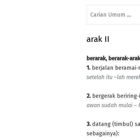
Search
for:
arak II
berarak, berarak-ara
1.
berjalan beramai-r
setelah itu ~lah mere
2.
bergerak beriring-i
awan sudah mulai ~ 
3.
datang (timbul) sa
sebagainya):