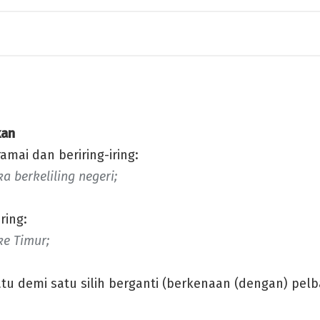
kan
amai dan beriring-iring:
ka berkeliling negeri;
ring:
ke Timur;
tu demi satu silih berganti (berkenaan (dengan) pel