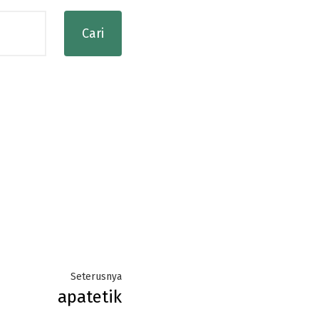
Next
Seterusnya
apatetik
post: