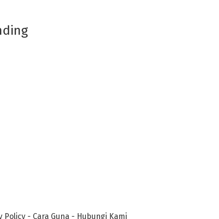
nding
y Policy
-
Cara Guna
-
Hubungi Kami