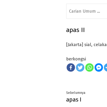
Search
for:
apas II
[Jakarta] sial, celaka
berkongsi
Post
Previous
Sebelumnya
apas I
navigation
post: